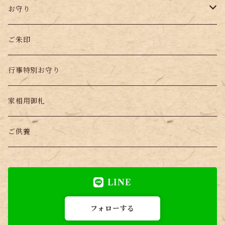
お守り
こども用
ご朱印
行事特別お守り
家相用御札
ご供養
LINE
フォローする